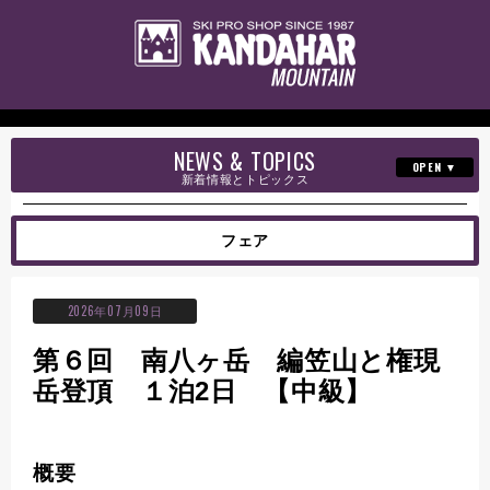
NEWS & TOPICS
新着情報とトピックス
セールのお知らせ
フェア
イベント情報
オンラインショップ
2026年07月09日
ニュース
第６回 南八ヶ岳 編笠山と権現
岳登頂 １泊2日 【中級】
各種講習会
商品紹介
概要