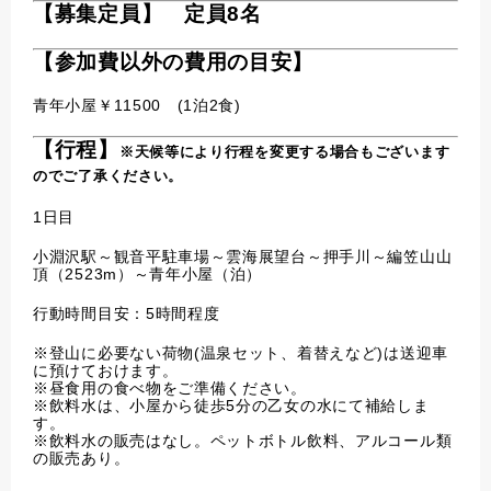
【募集定員】 定員8名
【参加費以外の費用の目安】
青年小屋￥11500 (1泊2食)
【行程】
※天候等により行程を変更する場合もございます
のでご了承ください。
1日目
小淵沢駅～観音平駐車場～雲海展望台～押手川～編笠山山
頂（2523m）～青年小屋（泊）
行動時間目安：5時間程度
※登山に必要ない荷物(温泉セット、着替えなど)は送迎車
に預けておけます。
※昼食用の食べ物をご準備ください。
※飲料水は、小屋から徒歩5分の乙女の水にて補給しま
す。
※飲料水の販売はなし。ペットボトル飲料、アルコール類
の販売あり。