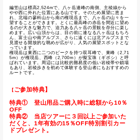
編笠山は標高2,524mで、八ヶ岳連峰の南側、主稜線から
やや西に外れた位置にある山です。そのため展望に恵ま
れ、北端の蓼科山から南の権現岳まで、八ヶ岳の山々を一
望することができます。とくに最高峰の赤岳を間近に望め
るのが大きな魅力で、迫力ある八ヶ岳の景観を存分に楽し
めます。広い山頂からは、目の前に連なる八ヶ岳はもちろ
ん、富士山や南アルプス、さらに遠くには北アルプスまで
見渡せる開放的な眺めが広がり、人気の展望スポットとな
っています。
権現岳は東西に二つのピークを持つ双耳峰で、東峰（2,71
5m）が権現岳、西峰（2,700m）が擬宝珠（ギボシ）と呼
ばれています。周辺には比較的難易度の低い岩稜帯や鎖場
もあり、岩稜歩きを初めて体験する登山者にもおすすめの
ルートです。
ご参加特典】
【
特典① 登山用品ご購入時に総額から10％
OFF
特典② 当店ツアーに３回以上ご参加いた
だくと、1年有効の15％OFF特別割引カー
ドプレゼント。