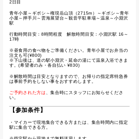
2日目
青年小屋～ギボシ～権現岳山頂（2715m）～ギボシ～青年
小屋～押手川～雲海展望台～観音平駐車場～温泉～小淵沢
駅
行動時間目安：8時間程度 解散時間目安：小淵沢駅 16～
17時
※昼食用の食べ物をご準備ください。青年小屋でお弁当の
注文も可(¥800)
※下山後は、道の駅小淵沢・延命の湯にて温泉入浴できま
す。(希望者のみ・各自払い ¥830)
※解散時間は目安となりますので、お帰りの指定席特急券
は事前予約をしない事をおすすめします。
ご予約された方は
、集合時にスタッフにお知らせくださ
い。
【参加条件】
・マイカーで現地集合できる方または、集合時間内に指定
駅に集合できる方。
※指定駅から現地まで無料送迎します。