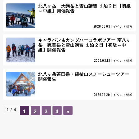
北八ヶ岳 天狗岳と雪山講習 １泊２日【初級
～中級】開催報告
2026.03.03 | イベント情報
キャラバン＆カンダハーコラボツアー 南八ヶ
岳 硫黄岳と雪山講習 １泊２日【初級～中
級】開催報告
2026.02.12 | イベント情報
北八ヶ岳茶臼岳・縞枯山スノーシューツアー
開催報告
2026.01.29 | イベント情報
1 / 4
1
2
3
4
»